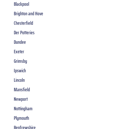
Blackpool
Brighton and Hove
Chesterfield
Der Potteries
Dundee
Exeter
Grimsby
Ipswich
Lincoln
Mansfield
Newport
Nottingham
Plymouth
Renfrewshire