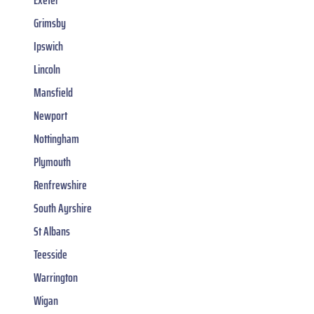
Exeter
Grimsby
Ipswich
Lincoln
Mansfield
Newport
Nottingham
Plymouth
Renfrewshire
South Ayrshire
St Albans
Teesside
Warrington
Wigan