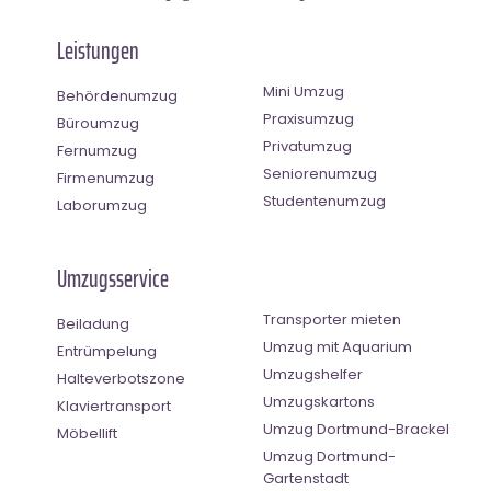
Leistungen
Mini Umzug
Behördenumzug
Praxisumzug
Büroumzug
Privatumzug
Fernumzug
Seniorenumzug
Firmenumzug
Studentenumzug
Laborumzug
Umzugsservice
Transporter mieten
Beiladung
Umzug mit Aquarium
Entrümpelung
Umzugshelfer
Halteverbotszone
Umzugskartons
Klaviertransport
Umzug Dortmund-Brackel
Möbellift
Umzug Dortmund-
Gartenstadt