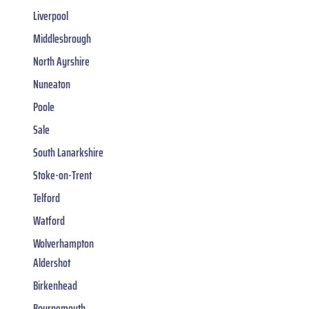
Liverpool
Middlesbrough
North Ayrshire
Nuneaton
Poole
Sale
South Lanarkshire
Stoke-on-Trent
Telford
Watford
Wolverhampton
Aldershot
Birkenhead
Bournemouth