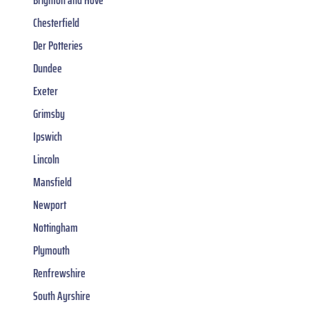
Brighton and Hove
Chesterfield
Der Potteries
Dundee
Exeter
Grimsby
Ipswich
Lincoln
Mansfield
Newport
Nottingham
Plymouth
Renfrewshire
South Ayrshire