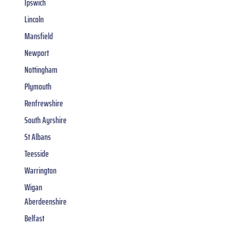
Ipswich
Lincoln
Mansfield
Newport
Nottingham
Plymouth
Renfrewshire
South Ayrshire
St Albans
Teesside
Warrington
Wigan
Aberdeenshire
Belfast