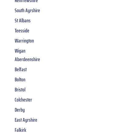
Renfrewshire
South Ayrshire
St Albans
Teesside
Warrington
Wigan
Aberdeenshire
Belfast
Bolton
Bristol
Colchester
Derby
East Ayrshire
Falkirk