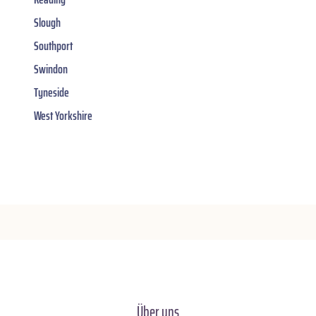
Slough
Southport
Swindon
Tyneside
West Yorkshire
Über uns