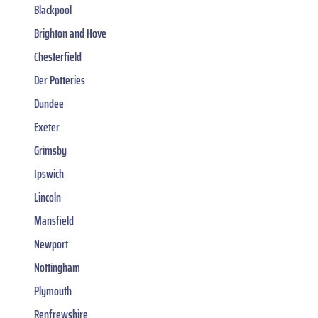
Blackpool
Brighton and Hove
Chesterfield
Der Potteries
Dundee
Exeter
Grimsby
Ipswich
Lincoln
Mansfield
Newport
Nottingham
Plymouth
Renfrewshire