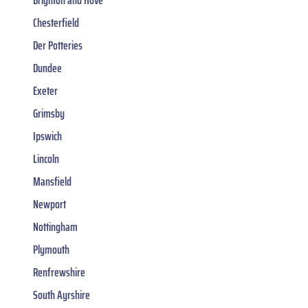
Brighton and Hove
Chesterfield
Der Potteries
Dundee
Exeter
Grimsby
Ipswich
Lincoln
Mansfield
Newport
Nottingham
Plymouth
Renfrewshire
South Ayrshire