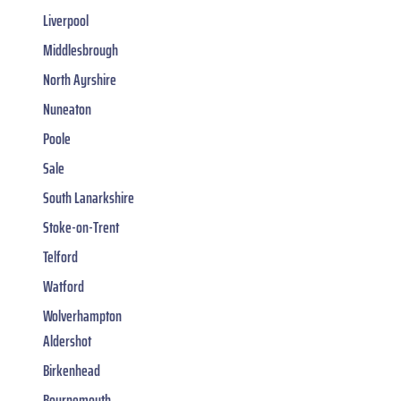
Liverpool
Middlesbrough
North Ayrshire
Nuneaton
Poole
Sale
South Lanarkshire
Stoke-on-Trent
Telford
Watford
Wolverhampton
Aldershot
Birkenhead
Bournemouth