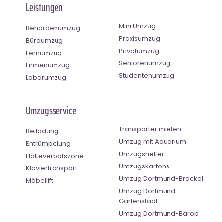
Leistungen
Mini Umzug
Behördenumzug
Praxisumzug
Büroumzug
Privatumzug
Fernumzug
Seniorenumzug
Firmenumzug
Studentenumzug
Laborumzug
Umzugsservice
Transporter mieten
Beiladung
Umzug mit Aquarium
Entrümpelung
Umzugshelfer
Halteverbotszone
Umzugskartons
Klaviertransport
Umzug Dortmund-Brackel
Möbellift
Umzug Dortmund-
Gartenstadt
Umzug Dortmund-Barop