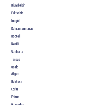
Diyarbakir
Eskisehir
Inegöl
Kahramanmaras
Kocaeli
Nazilli
Sanliurfa
Tarsus
Usak
Afyon
Balikesir
Corlu
Edirne
Gaziantep