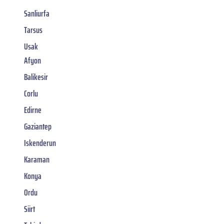
Sanliurfa
Tarsus
Usak
Afyon
Balikesir
Corlu
Edirne
Gaziantep
Iskenderun
Karaman
Konya
Ordu
Siirt