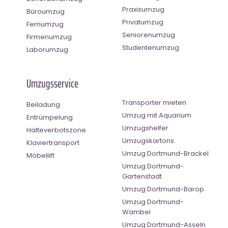
Praxisumzug
Büroumzug
Privatumzug
Fernumzug
Seniorenumzug
Firmenumzug
Studentenumzug
Laborumzug
Umzugsservice
Transporter mieten
Beiladung
Umzug mit Aquarium
Entrümpelung
Umzugshelfer
Halteverbotszone
Umzugskartons
Klaviertransport
Umzug Dortmund-Brackel
Möbellift
Umzug Dortmund-
Gartenstadt
Umzug Dortmund-Barop
Umzug Dortmund-
Wambel
Umzug Dortmund-Asseln