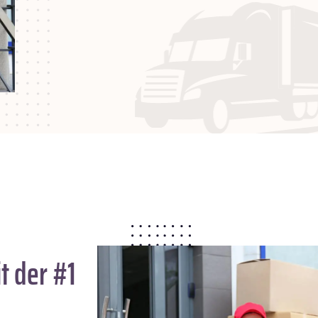
t der #1