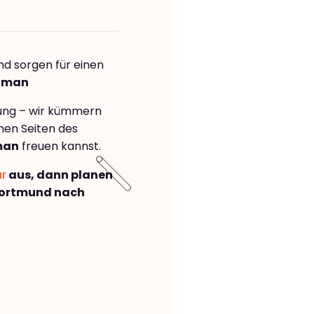
nd sorgen für einen
yaman
rung – wir kümmern
önen Seiten des
man
freuen kannst.
ar
aus, dann planen
Dortmund nach