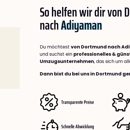
So helfen wir dir von
nach
Adiyaman
Du möchtest
von Dortmund nach Ad
und suchst ein
professionelles & güns
Umzugsunternehmen
, das sich um a
Dann bist du bei uns in Dortmund ge
Transparente Preise
Schnelle Abwicklung