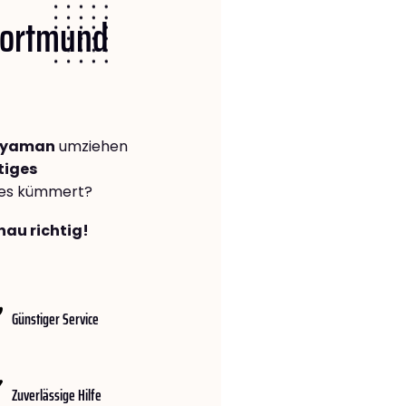
 Dortmund
iyaman
umziehen
tiges
lles kümmert?
nau richtig!
Günstiger Service
Zuverlässige Hilfe