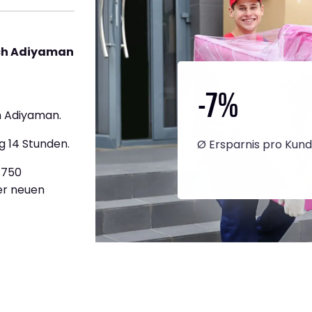
ch Adiyaman
-7
%
h Adiyaman.
g 14 Stunden.
Ø Ersparnis pro Kun
3.750
ner neuen