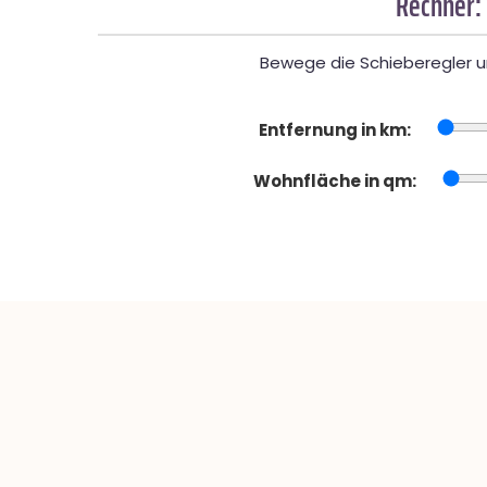
Rechner:
Bewege die Schieberegler un
Entfernung in km:
Wohnfläche in qm: