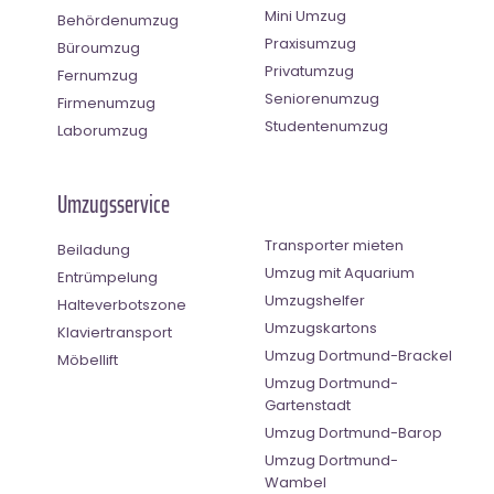
Mini Umzug
Behördenumzug
Praxisumzug
Büroumzug
Privatumzug
Fernumzug
Seniorenumzug
Firmenumzug
Studentenumzug
Laborumzug
Umzugsservice
Transporter mieten
Beiladung
Umzug mit Aquarium
Entrümpelung
Umzugshelfer
Halteverbotszone
Umzugskartons
Klaviertransport
Umzug Dortmund-Brackel
Möbellift
Umzug Dortmund-
Gartenstadt
Umzug Dortmund-Barop
Umzug Dortmund-
Wambel