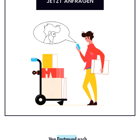
JETZT ANFRAGEN
Von
Dortmund
nach ...