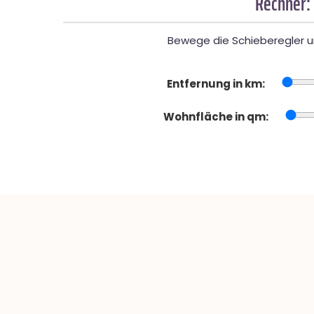
Rechner:
Bewege die Schieberegler un
Entfernung in km:
Wohnfläche in qm: