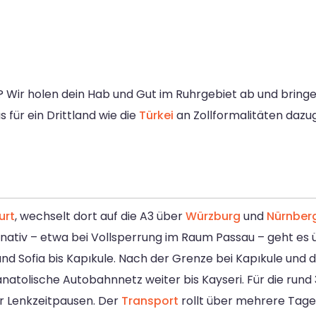
? Wir holen dein Hab und Gut im Ruhrgebiet ab und bringen
 für ein Drittland wie die
Türkei
an Zollformalitäten dazug
urt
, wechselt dort auf die A3 über
Würzburg
und
Nürnber
rnativ – etwa bei Vollsperrung im Raum Passau – geht es
und Sofia bis Kapıkule. Nach der Grenze bei Kapıkule und
atolische Autobahnnetz weiter bis Kayseri. Für die rund 3
er Lenkzeitpausen. Der
Transport
rollt über mehrere Tage