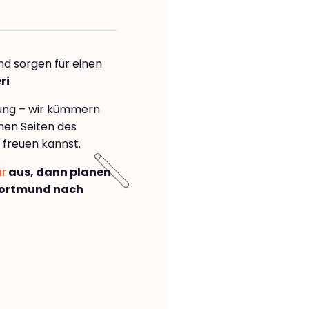
nd sorgen für einen
ri
rung – wir kümmern
önen Seiten des
freuen kannst.
ar
aus, dann planen
Dortmund nach