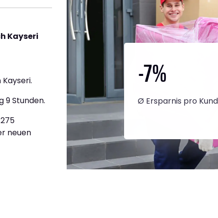
h Kayseri
-7
%
Kayseri.
g 9 Stunden.
Ø Ersparnis pro Kun
.275
ner neuen