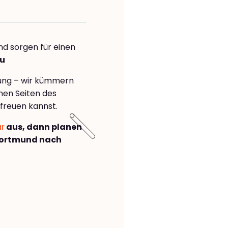
nd sorgen für einen
au
rung – wir kümmern
önen Seiten des
freuen kannst.
ar
aus, dann planen
Dortmund nach