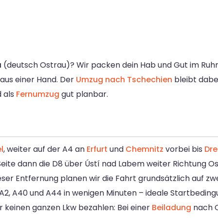
a
(deutsch Ostrau)? Wir packen dein Hab und Gut im Ruhrge
aus einer Hand. Der
Umzug nach Tschechien
bleibt dabei
 als
Fernumzug
gut planbar.
l
, weiter auf der A4 an
Erfurt
und
Chemnitz
vorbei bis
Dr
ite dann die D8 über Ústí nad Labem weiter Richtung Ost
eser Entfernung planen wir die Fahrt grundsätzlich auf zw
A2, A40 und A44 in wenigen Minuten – ideale Startbedin
r keinen ganzen Lkw bezahlen: Bei einer
Beiladung
nach O