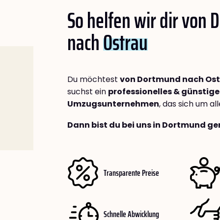
So helfen wir dir von
nach
Ostrau
Du möchtest
von Dortmund nach Os
suchst ein
professionelles & günstige
Umzugsunternehmen
, das sich um a
Dann bist du bei uns in Dortmund ge
Transparente Preise
Schnelle Abwicklung