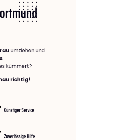
 Dortmund
trau
umziehen und
s
lles kümmert?
nau richtig!
Günstiger Service
Zuverlässige Hilfe