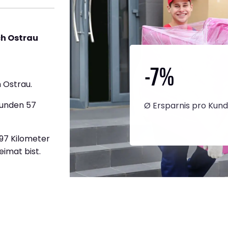
h Ostrau
-7
%
 Ostrau.
tunden 57
Ø Ersparnis pro Kun
997 Kilometer
eimat bist.