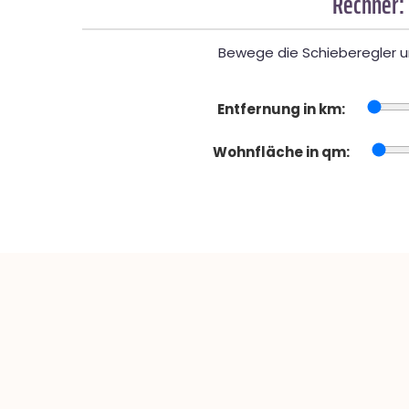
Rechner:
Bewege die Schieberegler un
Entfernung in km:
Wohnfläche in qm: