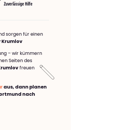
Zuverlässige Hilfe
nd sorgen für einen
y Krumlov
rung – wir kümmern
önen Seiten des
Krumlov
freuen
ar
aus, dann planen
Dortmund nach