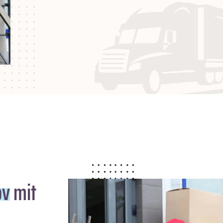
ov
mit