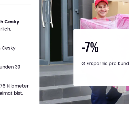
h Cesky
rlich.
-7
%
h Cesky
Ø Ersparnis pro Kun
tunden 39
776 Kilometer
eimat bist.