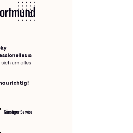
 Dortmund
sky
essionelles &
s sich um alles
nau richtig!
Günstiger Service