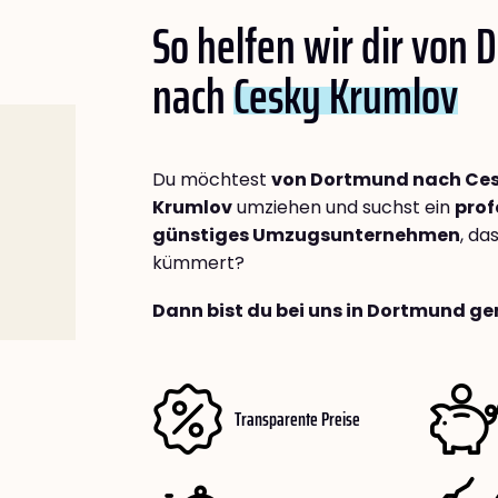
So helfen wir dir von
nach
Cesky Krumlov
Du möchtest
von Dortmund nach Ce
Krumlov
umziehen und suchst ein
prof
günstiges Umzugsunternehmen
, da
kümmert?
Dann bist du bei uns in Dortmund ge
Transparente Preise