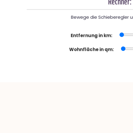
Rechner:
Bewege die Schieberegler un
Entfernung in km:
Wohnfläche in qm: