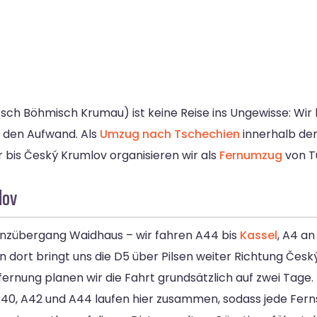
sch Böhmisch Krumau) ist keine Reise ins Ungewisse: Wir
d den Aufwand. Als
Umzug nach Tschechien
innerhalb der
r bis Český Krumlov organisieren wir als
Fernumzug
von Tü
lov
enzübergang Waidhaus – wir fahren A44 bis
Kassel
, A4 a
 dort bringt uns die D5 über Pilsen weiter Richtung Česk
fernung planen wir die Fahrt grundsätzlich auf zwei Tage.
 A40, A42 und A44 laufen hier zusammen, sodass jede Fe