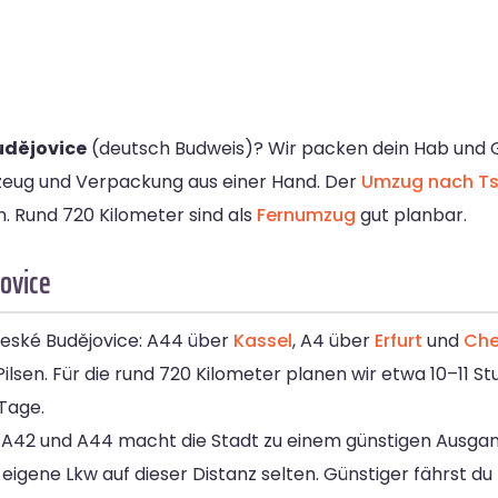
udějovice
(deutsch Budweis)? Wir packen dein Hab und G
hrzeug und Verpackung aus einer Hand. Der
Umzug nach Ts
. Rund 720 Kilometer sind als
Fernumzug
gut planbar.
jovice
České Budějovice: A44 über
Kassel
, A4 über
Erfurt
und
Che
sen. Für die rund 720 Kilometer planen wir etwa 10–11 St
 Tage.
, A42 und A44 macht die Stadt zu einem günstigen Ausga
r eigene Lkw auf dieser Distanz selten. Günstiger fährst du