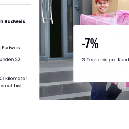
ch Budweis
-7
%
 Budweis.
tunden 22
Ø Ersparnis pro Kun
801 Kilometer
eimat bist.