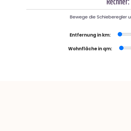
Rechner:
Bewege die Schieberegler un
Entfernung in km:
Wohnfläche in qm: