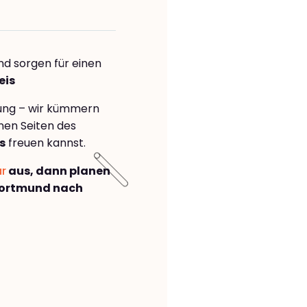
nd sorgen für einen
eis
rung – wir kümmern
önen Seiten des
s
freuen kannst.
ar
aus, dann planen
Dortmund nach