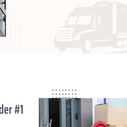
der #1