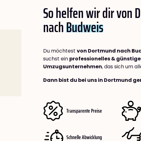
So helfen wir dir von
nach
Budweis
Du möchtest
von Dortmund nach Bu
suchst ein
professionelles & günstige
Umzugsunternehmen
, das sich um a
Dann bist du bei uns in Dortmund ge
Transparente Preise
Schnelle Abwicklung