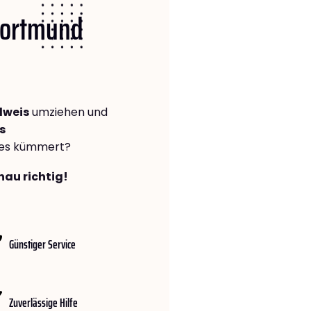
 Dortmund
dweis
umziehen und
s
lles kümmert?
nau richtig!
Günstiger Service
Zuverlässige Hilfe