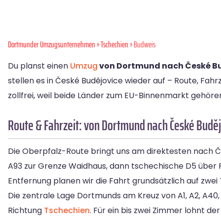
Dortmunder Umzugsunternehmen
»
Tschechien
» Budweis
Du planst einen
Umzug
von Dortmund nach České B
stellen es in České Budějovice wieder auf – Route, Fa
zollfrei, weil beide Länder zum EU-Binnenmarkt gehören
Route & Fahrzeit: von Dortmund nach České Budě
Die Oberpfalz-Route bringt uns am direktesten nach 
A93 zur Grenze Waidhaus, dann tschechische D5 über Pil
Entfernung planen wir die Fahrt grundsätzlich auf zwei
Die zentrale Lage Dortmunds am Kreuz von A1, A2, A40
Richtung
Tschechien
. Für ein bis zwei Zimmer lohnt de