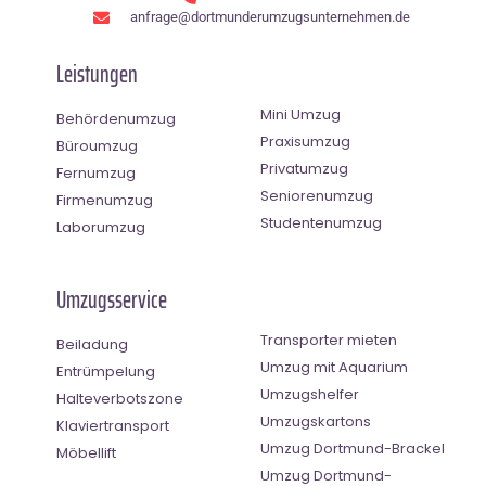
anfrage@dortmunderumzugsunternehmen.de
Leistungen
Mini Umzug
Behördenumzug
Praxisumzug
Büroumzug
Privatumzug
Fernumzug
Seniorenumzug
Firmenumzug
Studentenumzug
Laborumzug
Umzugsservice
Transporter mieten
Beiladung
Umzug mit Aquarium
Entrümpelung
Umzugshelfer
Halteverbotszone
Umzugskartons
Klaviertransport
Umzug Dortmund-Brackel
Möbellift
Umzug Dortmund-