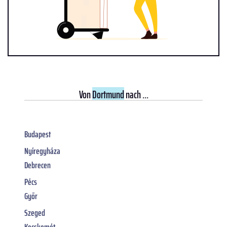
Von
Dortmund
nach ...
Budapest
Nyíregyháza
Debrecen
Pécs
Győr
Szeged