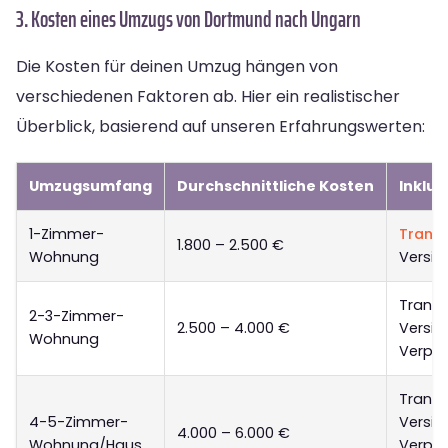
3. Kosten eines Umzugs von Dortmund nach Ungarn
Die Kosten für deinen Umzug hängen von
verschiedenen Faktoren ab. Hier ein realistischer
Überblick, basierend auf unseren Erfahrungswerten:
Umzugsumfang
Durchschnittliche Kosten
Inklud
1-Zimmer-
Trans
1.800 – 2.500 €
Wohnung
Versic
Transp
2-3-Zimmer-
2.500 – 4.000 €
Versic
Wohnung
Verpa
Transp
4-5-Zimmer-
Versic
4.000 – 6.000 €
Wohnung/Haus
Verpac