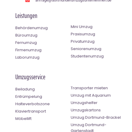
anfrage@dortmunderumzugsunternehmen.de
Leistungen
Mini Umzug
Behördenumzug
Praxisumzug
Büroumzug
Privatumzug
Fernumzug
Seniorenumzug
Firmenumzug
Studentenumzug
Laborumzug
Umzugsservice
Transporter mieten
Beiladung
Umzug mit Aquarium
Entrümpelung
Umzugshelfer
Halteverbotszone
Umzugskartons
Klaviertransport
Umzug Dortmund-Brackel
Möbellift
Umzug Dortmund-
Gartenstadt