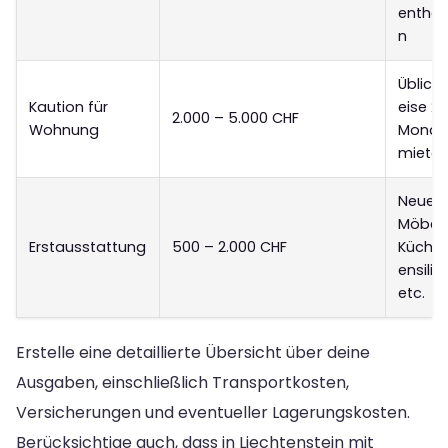
enthal
n
Üblich
Kaution für
eise 2-
2.000 – 5.000 CHF
Wohnung
Monat
miete
Neue
Möbel,
Erstausstattung
500 – 2.000 CHF
Küche
ensilie
etc.
Erstelle eine detaillierte Übersicht über deine
Ausgaben, einschließlich Transportkosten,
Versicherungen und eventueller Lagerungskosten.
Berücksichtige auch, dass in Liechtenstein mit