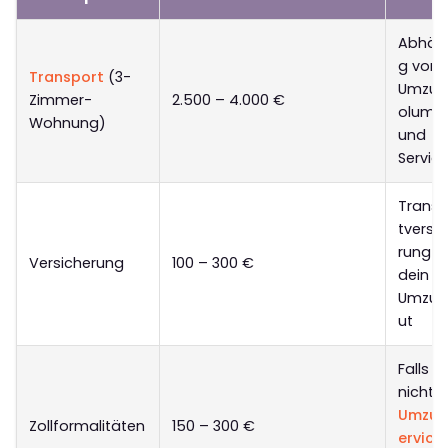
Abhän
g vom
Transport
(3-
Umzug
Zimmer-
2.500 – 4.000 €
olume
Wohnung)
und
Servic
Transp
tversi
rung fü
Versicherung
100 – 300 €
dein
Umzug
ut
Falls
nicht 
Umzug
Zollformalitäten
150 – 300 €
ervice