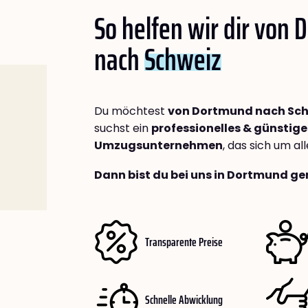
So helfen wir dir von
nach
Schweiz
Du möchtest
von Dortmund nach Sc
suchst ein
professionelles & günstige
Umzugsunternehmen
, das sich um a
Dann bist du bei uns in Dortmund ge
Transparente Preise
Schnelle Abwicklung