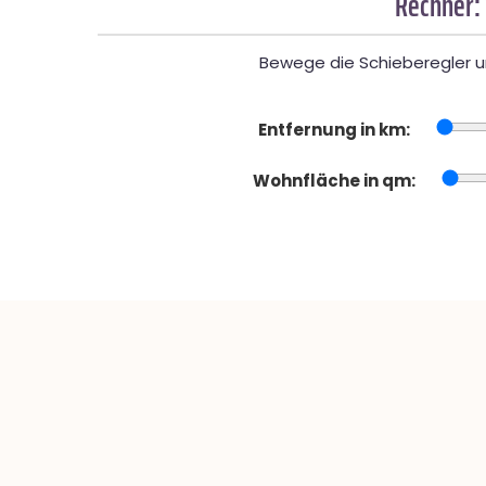
Rechner:
Bewege die Schieberegler un
Entfernung in km:
Wohnfläche in qm: