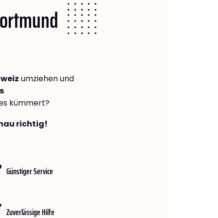
 Dortmund
hweiz
umziehen und
s
lles kümmert?
nau richtig!
Günstiger Service
Zuverlässige Hilfe