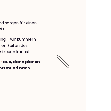
nd sorgen für einen
eiz
rung – wir kümmern
önen Seiten des
z
freuen kannst.
ar
aus, dann planen
Dortmund nach