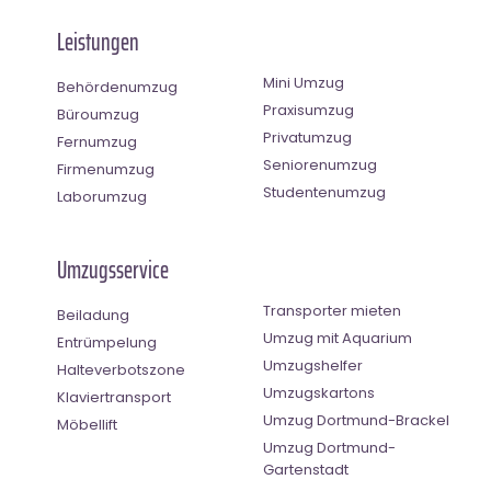
Leistungen
Mini Umzug
Behördenumzug
Praxisumzug
Büroumzug
Privatumzug
Fernumzug
Seniorenumzug
Firmenumzug
Studentenumzug
Laborumzug
Umzugsservice
Transporter mieten
Beiladung
Umzug mit Aquarium
Entrümpelung
Umzugshelfer
Halteverbotszone
Umzugskartons
Klaviertransport
Umzug Dortmund-Brackel
Möbellift
Umzug Dortmund-
Gartenstadt