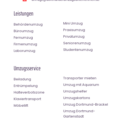
Leistungen
Mini Umzug
Behördenumzug
Praxisumzug
Büroumzug
Privatumzug
Fernumzug
Seniorenumzug
Firmenumzug
Studentenumzug
Laborumzug
Umzugsservice
Transporter mieten
Beiladung
Umzug mit Aquarium
Entrümpelung
Umzugshelfer
Halteverbotszone
Umzugskartons
Klaviertransport
Umzug Dortmund-Brackel
Möbellift
Umzug Dortmund-
Gartenstadt