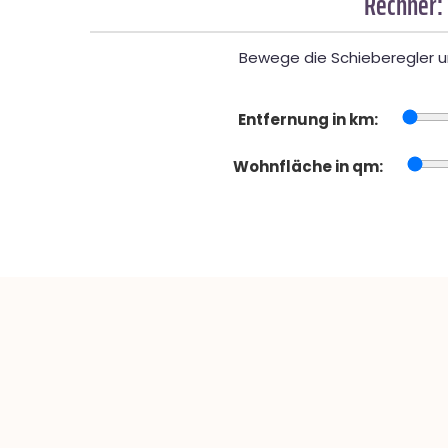
Rechner:
Bewege die Schieberegler un
Entfernung in km:
Wohnfläche in qm: