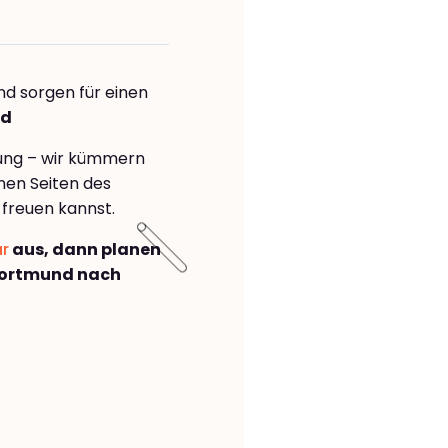
nd sorgen für einen
ld
rung – wir kümmern
önen Seiten des
freuen kannst.
ar
aus, dann planen
Dortmund nach