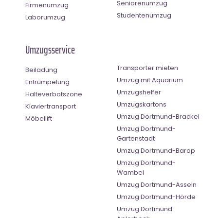
Seniorenumzug
Firmenumzug
Studentenumzug
Laborumzug
Umzugsservice
Transporter mieten
Beiladung
Umzug mit Aquarium
Entrümpelung
Umzugshelfer
Halteverbotszone
Umzugskartons
Klaviertransport
Umzug Dortmund-Brackel
Möbellift
Umzug Dortmund-
Gartenstadt
Umzug Dortmund-Barop
Umzug Dortmund-
Wambel
Umzug Dortmund-Asseln
Umzug Dortmund-Hörde
Umzug Dortmund-