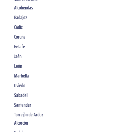
Alcobendas
Badajoz
Cádiz
Coruña
Getafe
Jaén
León
Marbella
Oviedo
Sabadell
Santander
Torrejón de Ardoz
Alcorcón