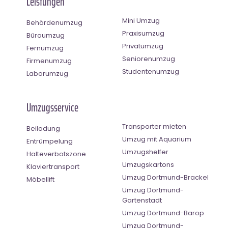
Leistungen
Mini Umzug
Behördenumzug
Praxisumzug
Büroumzug
Privatumzug
Fernumzug
Seniorenumzug
Firmenumzug
Studentenumzug
Laborumzug
Umzugsservice
Transporter mieten
Beiladung
Umzug mit Aquarium
Entrümpelung
Umzugshelfer
Halteverbotszone
Umzugskartons
Klaviertransport
Umzug Dortmund-Brackel
Möbellift
Umzug Dortmund-
Gartenstadt
Umzug Dortmund-Barop
Umzug Dortmund-