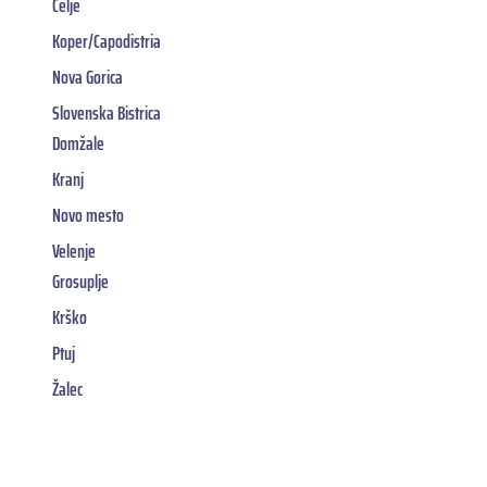
Celje
Koper/Capodistria
Nova Gorica
Slovenska Bistrica
Domžale
Kranj
Novo mesto
Velenje
Grosuplje
Krško
Ptuj
Žalec