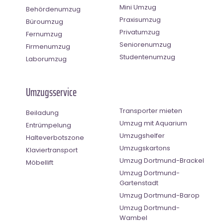
Mini Umzug
Behördenumzug
Praxisumzug
Büroumzug
Privatumzug
Fernumzug
Seniorenumzug
Firmenumzug
Studentenumzug
Laborumzug
Umzugsservice
Transporter mieten
Beiladung
Umzug mit Aquarium
Entrümpelung
Umzugshelfer
Halteverbotszone
Umzugskartons
Klaviertransport
Umzug Dortmund-Brackel
Möbellift
Umzug Dortmund-
Gartenstadt
Umzug Dortmund-Barop
Umzug Dortmund-
Wambel