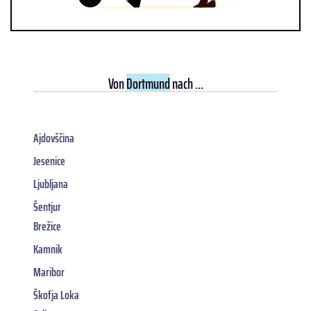
Von
Dortmund
nach ...
Ajdovščina
Jesenice
Ljubljana
Šentjur
Brežice
Kamnik
Maribor
Škofja Loka