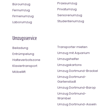
Praxisumzug
Büroumzug
Privatumzug
Fernumzug
Seniorenumzug
Firmenumzug
Studentenumzug
Laborumzug
Umzugsservice
Transporter mieten
Beiladung
Umzug mit Aquarium
Entrümpelung
Umzugshelfer
Halteverbotszone
Umzugskartons
Klaviertransport
Umzug Dortmund-Brackel
Möbellift
Umzug Dortmund-
Gartenstadt
Umzug Dortmund-Barop
Umzug Dortmund-
Wambel
Umzug Dortmund-Asseln