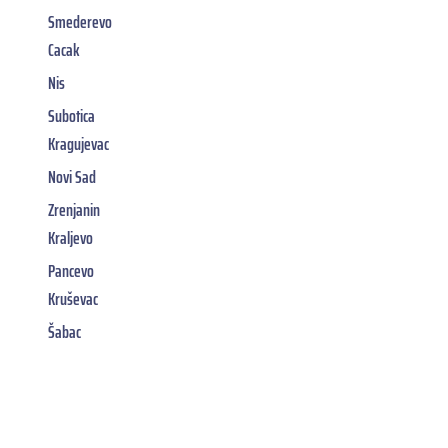
Smederevo
Cacak
Nis
Subotica
Kragujevac
Novi Sad
Zrenjanin
Kraljevo
Pancevo
Kruševac
Šabac