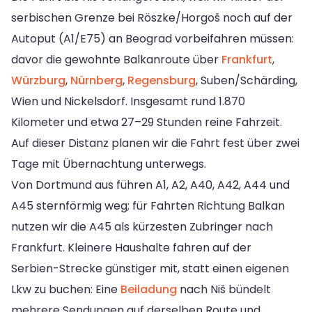
serbischen Grenze bei Röszke/Horgoš noch auf der
Autoput (A1/E75) an Beograd vorbeifahren müssen:
davor die gewohnte Balkanroute über
Frankfurt
,
Würzburg
,
Nürnberg
,
Regensburg
, Suben/Schärding,
Wien und Nickelsdorf. Insgesamt rund 1.870
Kilometer und etwa 27–29 Stunden reine Fahrzeit.
Auf dieser Distanz planen wir die Fahrt fest über zwei
Tage mit Übernachtung unterwegs.
Von Dortmund aus führen A1, A2, A40, A42, A44 und
A45 sternförmig weg; für Fahrten Richtung Balkan
nutzen wir die A45 als kürzesten Zubringer nach
Frankfurt. Kleinere Haushalte fahren auf der
Serbien-Strecke günstiger mit, statt einen eigenen
Lkw zu buchen: Eine
Beiladung
nach Niš bündelt
mehrere Sendungen auf derselben Route und