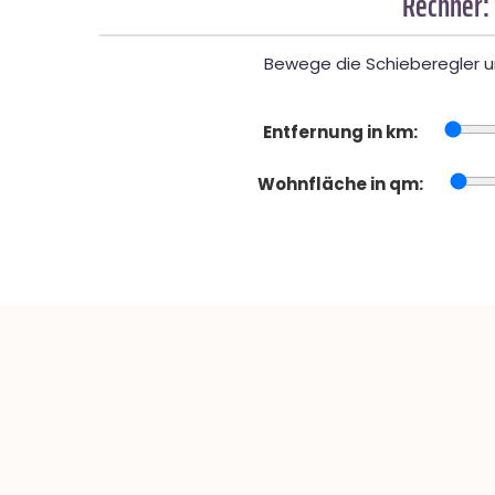
Rechner:
Bewege die Schieberegler un
Entfernung in km:
Wohnfläche in qm: