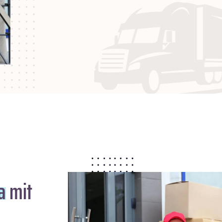
a
mit