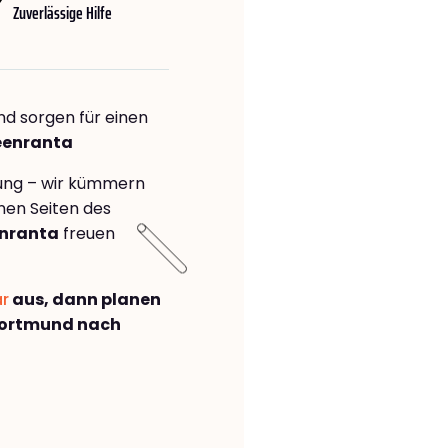
Zuverlässige Hilfe
nd sorgen für einen
eenranta
rung – wir kümmern
önen Seiten des
nranta
freuen
ar
aus, dann planen
Dortmund nach