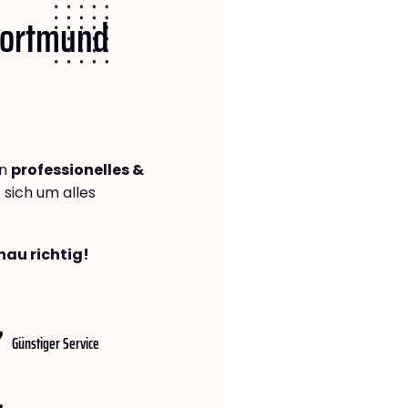
 Dortmund
in
professionelles &
s sich um alles
nau richtig!
Günstiger Service