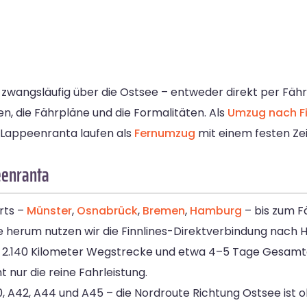
 zwangsläufig über die Ostsee – entweder direkt per Fä
 die Fährpläne und die Formalitäten. Als
Umzug nach F
is Lappeenranta laufen als
Fernumzug
mit einem festen Zei
eenranta
rts –
Münster
,
Osnabrück
,
Bremen
,
Hamburg
– bis zum F
herum nutzen wir die Finnlines-Direktverbindung nach He
d 2.140 Kilometer Wegstrecke und etwa 4–5 Tage Gesamt
nur die reine Fahrleistung.
, A42, A44 und A45 – die Nordroute Richtung Ostsee ist