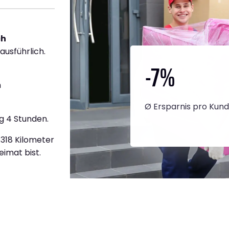
ch
ausführlich.
-7
%
h
Ø Ersparnis pro Kun
g 4 Stunden.
.318 Kilometer
eimat bist.