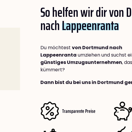
So helfen wir dir von
nach
Lappeenranta
Du möchtest
von Dortmund nach
Lappeenranta
umziehen und suchst e
günstiges Umzugsunternehmen
, da
kümmert?
Dann bist du bei uns in Dortmund ge
Transparente Preise