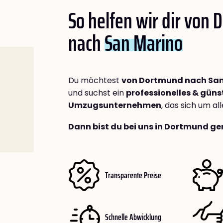
So helfen wir dir von
nach
San Marino
Du möchtest
von Dortmund nach San
und suchst ein
professionelles & güns
Umzugsunternehmen
, das sich um a
Dann bist du bei uns in Dortmund ge
Transparente Preise
Schnelle Abwicklung