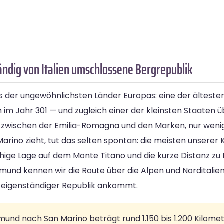
ndig von Italien umschlossene Bergrepublik
s der ungewöhnlichsten Länder Europas: eine der ältes
im Jahr 301 — und zugleich einer der kleinsten Staaten ü
et zwischen der Emilia-Romagna und den Marken, nur weni
rino zieht, tut das selten spontan: die meisten unserer 
hige Lage auf dem Monte Titano und die kurze Distanz zu I
nd kennen wir die Route über die Alpen und Norditalien 
d eigenständiger Republik ankommt.
nd nach San Marino beträgt rund 1.150 bis 1.200 Kilometer