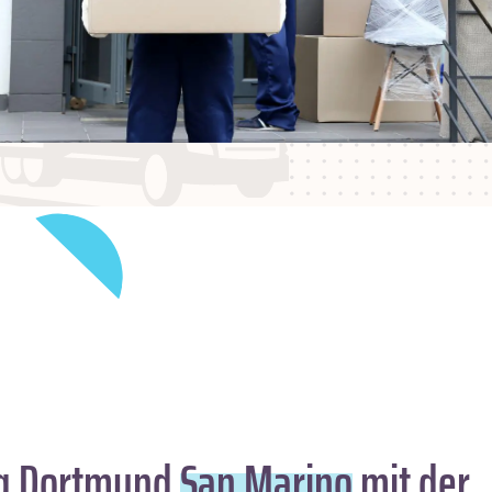
g Dortmund
San Marino
mit der