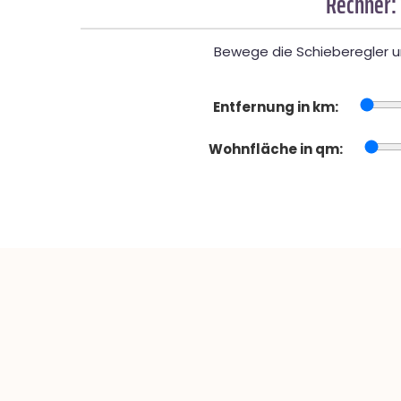
Rechner:
Bewege die Schieberegler un
Entfernung in km:
Wohnfläche in qm: