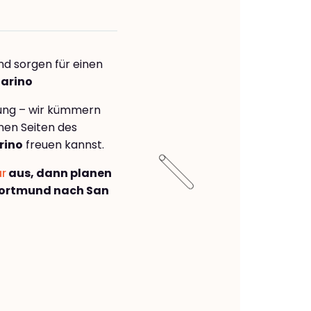
nd sorgen für einen
Marino
rung – wir kümmern
önen Seiten des
rino
freuen kannst.
ar
aus, dann planen
Dortmund nach San