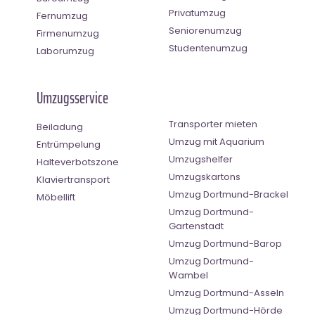
Privatumzug
Fernumzug
Seniorenumzug
Firmenumzug
Studentenumzug
Laborumzug
Umzugsservice
Transporter mieten
Beiladung
Umzug mit Aquarium
Entrümpelung
Umzugshelfer
Halteverbotszone
Umzugskartons
Klaviertransport
Umzug Dortmund-Brackel
Möbellift
Umzug Dortmund-
Gartenstadt
Umzug Dortmund-Barop
Umzug Dortmund-
Wambel
Umzug Dortmund-Asseln
Umzug Dortmund-Hörde