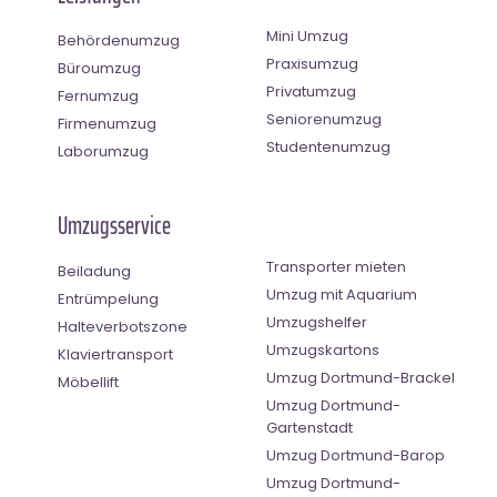
Mini Umzug
Behördenumzug
Praxisumzug
Büroumzug
Privatumzug
Fernumzug
Seniorenumzug
Firmenumzug
Studentenumzug
Laborumzug
Umzugsservice
Transporter mieten
Beiladung
Umzug mit Aquarium
Entrümpelung
Umzugshelfer
Halteverbotszone
Umzugskartons
Klaviertransport
Umzug Dortmund-Brackel
Möbellift
Umzug Dortmund-
Gartenstadt
Umzug Dortmund-Barop
Umzug Dortmund-