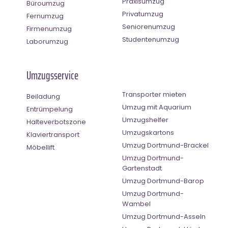
Praxisumzug
Büroumzug
Privatumzug
Fernumzug
Seniorenumzug
Firmenumzug
Studentenumzug
Laborumzug
Umzugsservice
Transporter mieten
Beiladung
Umzug mit Aquarium
Entrümpelung
Umzugshelfer
Halteverbotszone
Umzugskartons
Klaviertransport
Umzug Dortmund-Brackel
Möbellift
Umzug Dortmund-
Gartenstadt
Umzug Dortmund-Barop
Umzug Dortmund-
Wambel
Umzug Dortmund-Asseln