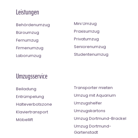
Leistungen
Mini Umzug
Behördenumzug
Praxisumzug
Büroumzug
Privatumzug
Fernumzug
Seniorenumzug
Firmenumzug
Studentenumzug
Laborumzug
Umzugsservice
Transporter mieten
Beiladung
Umzug mit Aquarium
Entrümpelung
Umzugshelfer
Halteverbotszone
Umzugskartons
Klaviertransport
Umzug Dortmund-Brackel
Möbellift
Umzug Dortmund-
Gartenstadt