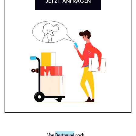
JETZT ANFRAGEN
Von
Dortmund
nach ...